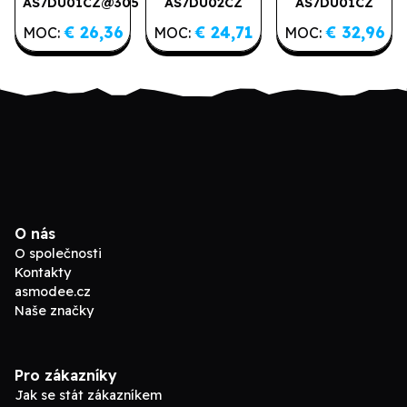
AS7DU01CZ@305
AS7DU02CZ
AS7DU01CZ
2. jakost
€ 26,36
€ 24,71
€ 32,96
MOC:
MOC:
MOC:
O nás
O společnosti
Kontakty
asmodee.cz
Naše značky
Pro zákazníky
Jak se stát zákazníkem