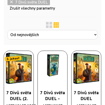
7 Divů světa DUEL
Zrušit všechny parametry
Zobrazit jen...
Produktová řada
Výrobce
Licence
2. jakost
Druh
7 Divů světa
7 Divů světa
7 Divů světa
DUEL (2.
DUEL -
DUEL
jakost)
Pantheon