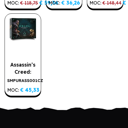
€ 59,36
€ 36,26
€ 
MOC:
€ 118,75
MOC:
MOC:
€ 148,44
české
české
vydání (2.
vydání
jakost)
Assassin’s
Creed:
Orlog
SMPURASS001CZ
€ 45,33
MOC: