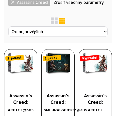
Assassins Creed
Zrušit všechny parametry
Zobrazit jen...
Produktová řada
Výrobce
Výprodej
2. jakost
2. jakost
Licence
Druh
Assassin’s
Assassin’s
Assassin’s
Creed:
Creed:
Creed:
Brotherhood
Orlog (2.
Brotherhood
AC01CZ@305
SMPURASS001CZ@305
AC01CZ
Výprodej
2. jakost
2. jakost
of Venice -
jakost)
of Venice -