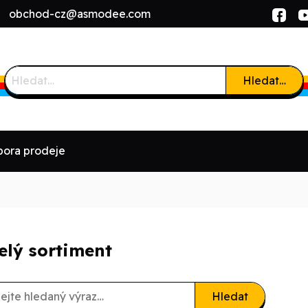
l:
obchod-cz@asmodee.com
Hledat…
ora prodeje
elý sortiment
Hledat