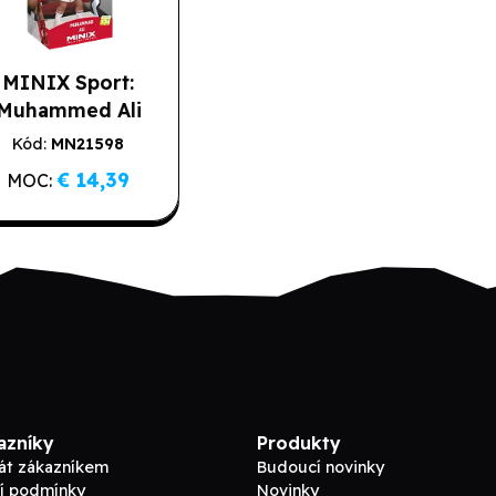
MINIX Sport:
Muhammed Ali
Kód:
MN21598
Poslední kusy
€ 14,39
MOC:
azníky
Produkty
tát zákazníkem
Budoucí novinky
í podmínky
Novinky