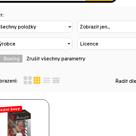
r:
Zobrazit jen...
ýrobce
Licence
Boxing
Zrušit všechny parametry
brazení:
Řadit dle
lední kusy