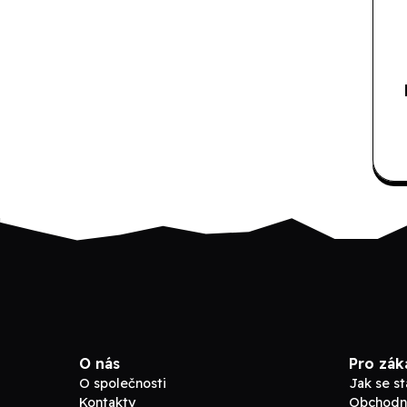
O nás
Pro zák
O společnosti
Jak se s
Kontakty
Obchodn