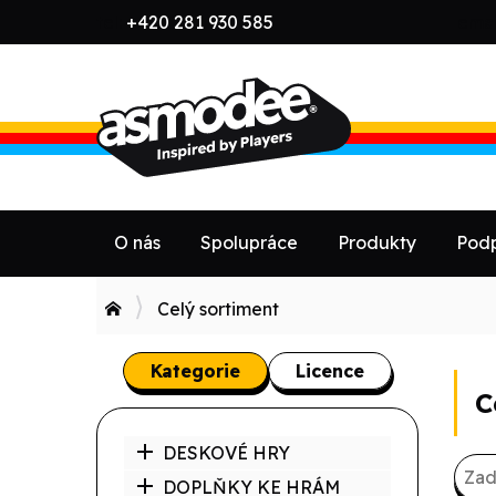
tel:
+420 281 930 585
emai
O nás
Spolupráce
Produkty
Podp
Celý sortiment
Kategorie
Licence
C
DESKOVÉ HRY
DOPLŇKY KE HRÁM