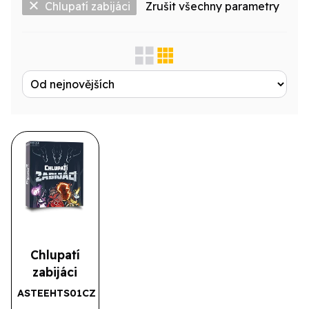
Chlupatí zabijáci
Zrušit všechny parametry
Zobrazit jen...
Produktová řada
Výrobce
Licence
Druh
Chlupatí
zabijáci
ASTEEHTS01CZ