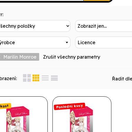
r:
Zobrazit jen...
ýrobce
Licence
Marilin Monroe
Zrušit všechny parametry
brazení:
Řadit dle
Poslední kusy
akost