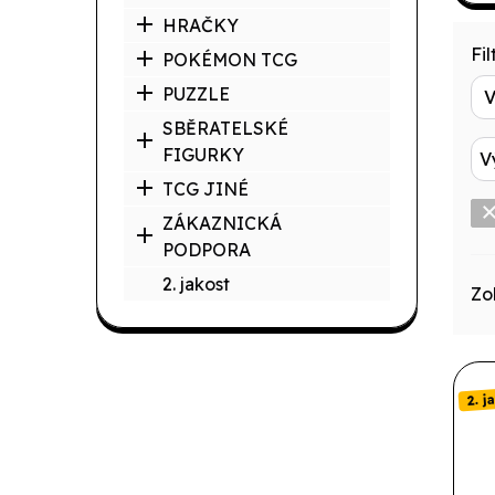
HRAČKY
Filt
POKÉMON TCG
PUZZLE
SBĚRATELSKÉ
FIGURKY
V
TCG JINÉ
ZÁKAZNICKÁ
PODPORA
2. jakost
Zo
2. j