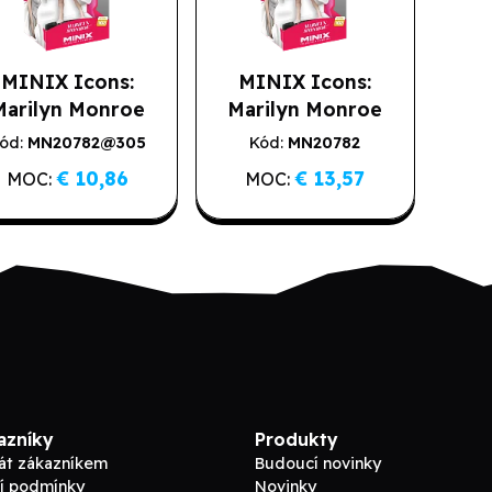
MINIX Icons:
MINIX Icons:
Marilyn Monroe
Marilyn Monroe
(2. jakost)
ód:
MN20782@305
Kód:
MN20782
Poslední kusy
2. jakost
€ 10,86
€ 13,57
MOC:
MOC:
azníky
Produkty
tát zákazníkem
Budoucí novinky
í podmínky
Novinky