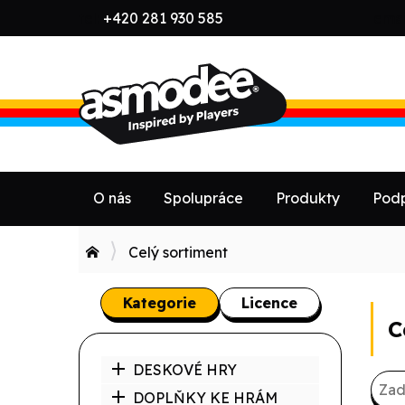
tel:
+420 281 930 585
emai
O nás
Spolupráce
Produkty
Podp
Celý sortiment
Kategorie
Licence
C
DESKOVÉ HRY
DOPLŇKY KE HRÁM