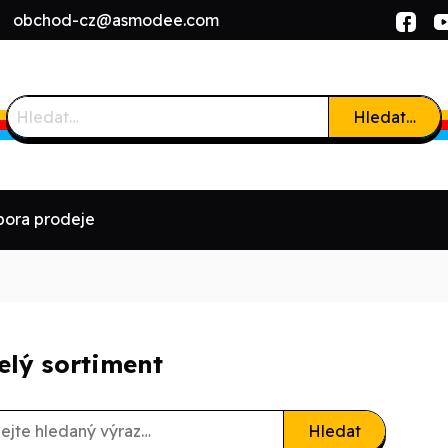
l:
obchod-cz@asmodee.com
Hledat…
ora prodeje
elý sortiment
Hledat