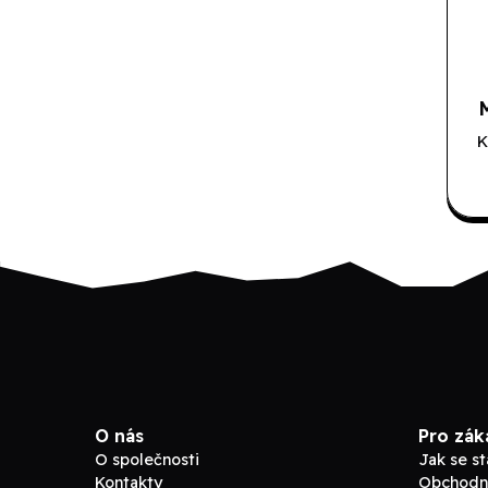
K
O nás
Pro zák
O společnosti
Jak se s
Kontakty
Obchodn