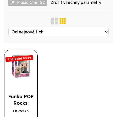
Music Cher S2
Zrušit všechny parametry
Zobrazit jen...
Produktová řada
Výrobce
Poslední kusy
Licence
Druh
Typové označení
Funko POP
Rocks:
Cher- Living
FK75275
Poslední kusy
Proof(GL)