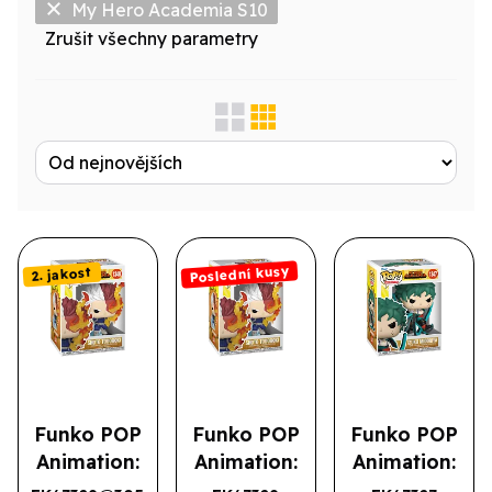
My Hero Academia S10
Zrušit všechny parametry
Zobrazit jen...
Produktová řada
Výrobce
Licence
Poslední kusy
2. jakost
Druh
Typové označení
Funko POP
Funko POP
Funko POP
Animation:
Animation:
Animation:
MHA S5-
MHA S5-
MHA S5-