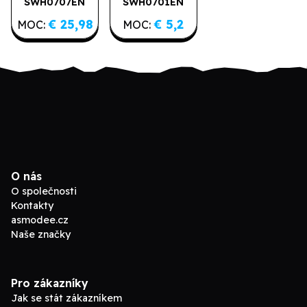
SWH0707EN
SWH0701EN
Spotlight
Booster
€ 25,98
€ 5,2
MOC:
MOC:
Deck
O nás
O společnosti
Kontakty
asmodee.cz
Naše značky
Pro zákazníky
Jak se stát zákazníkem