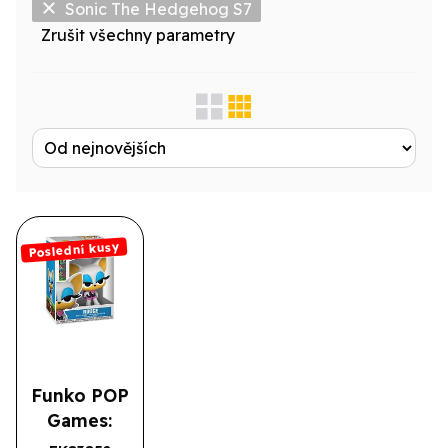
Sonic The Hedgehog S7
Zrušit všechny parametry
Zobrazit jen...
Produktová řada
Výrobce
Licence
Poslední kusy
Druh
Typové označení
Funko POP
Games:
Sonic-