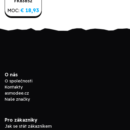
FK83852
Poslední kusy
Rouge
€ 18,93
MOC:
O nás
O společnosti
Kontakty
asmodee.cz
Naše značky
Pro zákazníky
Jak se stát zákazníkem