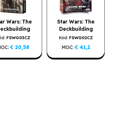
ar Wars: The
Star Wars: The
eckbuilding
Deckbuilding
Game -
Game - Clone
ód:
FSWG03CZ
Kód:
FSWG02CZ
andalorian,
Wars
€ 20,58
€ 41,2
MOC:
MOC:
alíček frakce