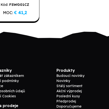
Game
Kód:
FSWG01CZ
€ 41,2
MOC:
azníky
Produkty
tát zákazníkem
Budoucí novinky
í podmínky
Novinky
ce
Stálý sortiment
osobních údajů
Akční výprodej
í Cookies
Poslední kusy
Předprodej
a prodeje
Doporučujeme