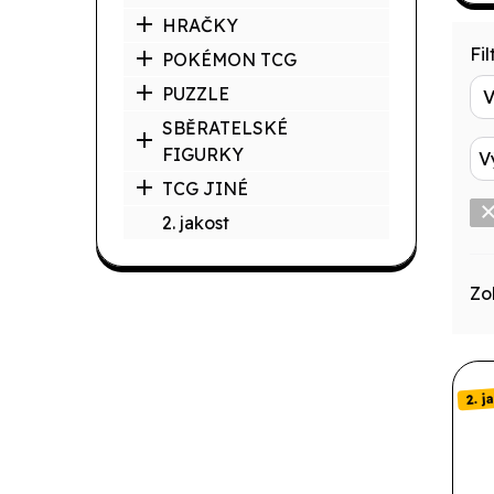
HRAČKY
Filt
POKÉMON TCG
PUZZLE
SBĚRATELSKÉ
FIGURKY
V
TCG JINÉ
2. jakost
Zo
2. j