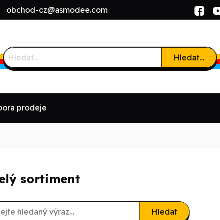
l:
obchod-cz@asmodee.com
Hledat…
ora prodeje
elý sortiment
Hledat