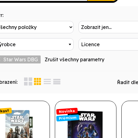
r:
Zobrazit jen...
ýrobce
Licence
Star Wars DBG
Zrušit všechny parametry
brazení:
Řadit dle
akost
Novinka
Prémium