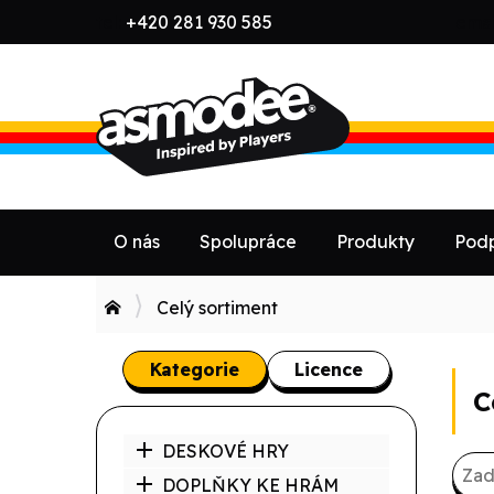
tel:
+420 281 930 585
emai
O nás
Spolupráce
Produkty
Podp
Celý sortiment
Kategorie
Licence
C
DESKOVÉ HRY
DOPLŇKY KE HRÁM