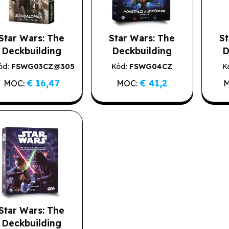
Star Wars: The
Star Wars: The
St
Deckbuilding
Deckbuilding
D
Game -
Game -
ód:
FSWG03CZ@305
Kód:
FSWG04CZ
K
Prémium
2. jakost
Novinka
Mandalorian,
Povstalci a
M
€ 16,47
€ 41,2
MOC:
MOC:
alíček frakce (2.
Impérium -
b
jakost)
Posily
Star Wars: The
Deckbuilding