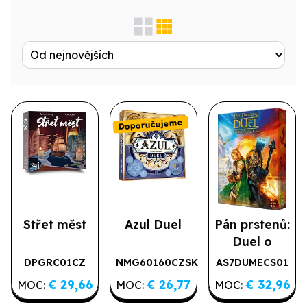
Zobrazit jen...
Produktová řada
Doporučujeme
Výrobce
Licence
Druh
Střet měst
Azul Duel
Pán prstenů:
Duel o
Středozem
DPGRC01CZ
NMG60160CZSK
AS7DUMECS01
Doporučujeme
€ 29,66
€ 26,77
€ 32,96
MOC:
MOC:
MOC: