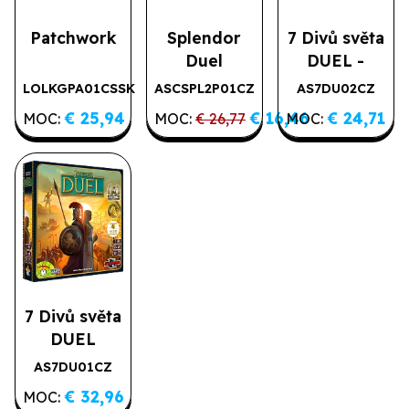
Patchwork
Splendor
7 Divů světa
Duel
DUEL -
Pantheon
LOLKGPA01CSSK
ASCSPL2P01CZ
AS7DU02CZ
Výprodej
€ 25,94
€ 16,46
€ 24,71
MOC:
MOC:
€ 26,77
MOC:
7 Divů světa
DUEL
AS7DU01CZ
€ 32,96
MOC: