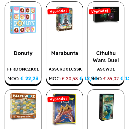
Výprodej
Výprodej
Donuty
Marabunta
Cthulhu
Wars Duel
FFRDONCZK01
ASSCRD01CSSK
ASCWD1
Výprodej
Výprodej
€ 22,23
€ 12,33
€ 1
MOC:
MOC:
€ 20,58
MOC:
€ 35,02
Výprodej