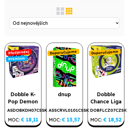
Zobrazit jen...
Produktová řada
Doporučujeme
Doporučujeme
Předprodej
Výrobce
Prémium
Licence
Druh
Dobble K-
dnup
Dobble
Pop Demon
Chance Liga
Typové označení
Hunters
ASDOBKDH07CSSK
ASSCRVL0101CSSK
DOBFLCZ07CZSK
Doporučujeme
Doporučujeme
Předprodej
€ 18,11
€ 13,57
€ 18,52
Prémium
MOC:
MOC:
MOC: