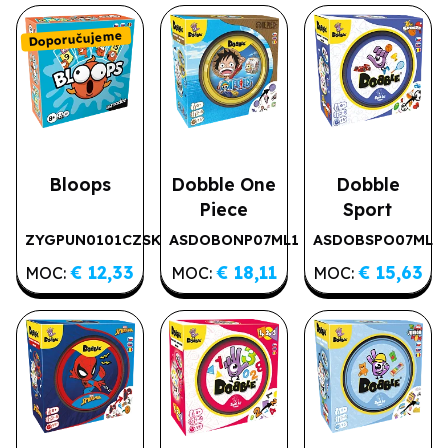
Doporučujeme
Bloops
Dobble One
Dobble
Piece
Sport
ZYGPUN0101CZSK
ASDOBONP07ML1
ASDOBSPO07ML
Doporučujeme
€ 12,33
€ 18,11
€ 15,63
MOC:
MOC:
MOC: