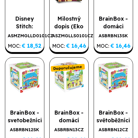
Disney
Milostný
BrainBox -
Stitch:
dopis (Eko
domáci
Rošťák 626
box)
maznáčikovia
ASMZMGLLD0101CZ
ASZMGLLS0101CZ
ASBRBN13SK
Předprodej
SK
€ 18,52
€ 16,46
€ 16,46
MOC:
MOC:
MOC:
Doporučujeme
BrainBox -
BrainBox -
BrainBox -
svetobežníci
domácí
světoběžníci
SK
mazlíčci
ASBRBN12SK
ASBRBN13CZ
ASBRBN12CZ
Doporučujeme