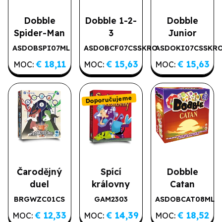
Dobble
Dobble 1-2-
Dobble
Spider-Man
3
Junior
ASDOBSPI07ML
ASDOBCF07CSSKRO
ASDOKI07CSSKR
€ 18,11
€ 15,63
€ 15,63
MOC:
MOC:
MOC:
Doporučujeme
Čarodějný
Spící
Dobble
duel
královny
Catan
BRGWZC01CS
GAM2303
ASDOBCAT08ML
Doporučujeme
€ 12,33
€ 14,39
€ 18,52
MOC:
MOC:
MOC: