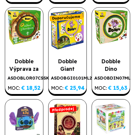
Doporučujeme
Dobble
Dobble
Dobble
Výprava za
Giant
Dino
Jedním
ASDOBLOR07CSSK
ASDOBGI0101ML2
ASDOBDIN07ML
Doporučujeme
prstenem
€ 18,52
€ 25,94
€ 15,63
MOC:
MOC:
MOC:
Předprodej