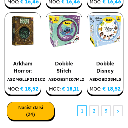
€ 16,46
€ 16,46
€ 16,46
MOC:
MOC:
MOC:
Arkham
Dobble
Dobble
Horror:
Stitch
Disney
Lovecraftův
ASZMGLLF0101CZ
ASDOBSTI07ML2
ASDOBD08ML5
dopis
€ 18,52
€ 18,11
€ 18,52
MOC:
MOC:
MOC:
Načíst další
1
2
3
>
(24)