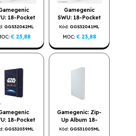
Gamegenic
Gamegenic
U: 18-Pocket
SWU: 18-Pocket
bum Unlimited
Album Qui-Gon
d:
GGS32042ML
Kód:
GGS32041ML
Pattern
Jinn/Darth Maul
€ 23,88
€ 23,88
MOC:
MOC:
Gamegenic
Gamegenic: Zip-
U: 18-Pocket
Up Album 18-
lbum - Card
Pocket White
d:
GGS32039ML
Kód:
GGS31005ML
Back Blue