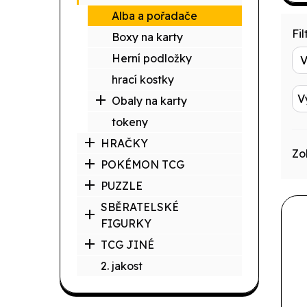
Alba a pořadače
Filt
Boxy na karty
Herní podložky
hrací kostky
V
Obaly na karty
tokeny
HRAČKY
Zo
POKÉMON TCG
PUZZLE
SBĚRATELSKÉ
FIGURKY
TCG JINÉ
2. jakost