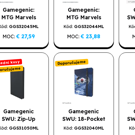
Gamegenic:
Gamegenic:
MTG Marvels
MTG Marvels
SW
Spider-Man 24-
Spider-Man 18-
Al
Kód:
GGS32045ML
Kód:
GGS32044ML
Kó
Pocket Album -
Pocket Album -
€ 27,59
€ 23,88
MOC:
MOC:
Spider-
Spider-
Man/Green
Man/Spider-
Goblin
Gwen
Doporučujeme
lední kusy
oručujeme
Gamegenic
Gamegenic
SWU: Zip-Up
SWU: 18-Pocket
SW
Album 18-
Album - X-
A
Kód:
GGS31050ML
Kód:
GGS32040ML
Kó
Doporučujeme
Poslední kusy
Pocket - Black
wing/Tie