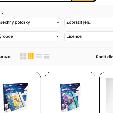
r:
Zobrazit jen...
ýrobce
Licence
brazení:
Řadit dle