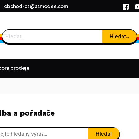
l:
obchod-cz@asmodee.com
Hledat…
ora prodeje
lba a pořadače
Hledat