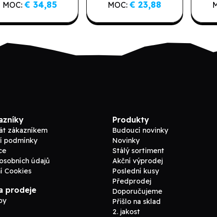
Doporučujeme
€ 34,85
€ 23,88
MOC:
MOC:
Fighter
azníky
Produkty
tát zákazníkem
Budoucí novinky
í podmínky
Novinky
ce
Stálý sortiment
osobních údajů
Akční výprodej
í Cookies
Poslední kusy
Předprodej
a prodeje
Doporučujeme
by
Přišlo na sklad
2. jakost