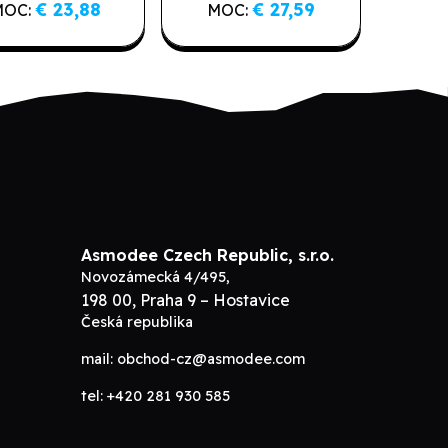
€ 23,88
€ 27,59
MOC:
MOC:
Asmodee Czech Republic, s.r.o.
Novozámecká 4/495,
198 00, Praha 9 – Hostavice
Česká republika
mail:
obchod-cz@asmodee.com
tel:
+420 281 930 585