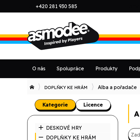
tel:
+420 281 930 585
emai
O nás
Spolupráce
Produkty
Podp
Alba a pořadače
DOPLŇKY KE HRÁM
Kategorie
Licence
A
DESKOVÉ HRY
DOPLŇKY KE HRÁM