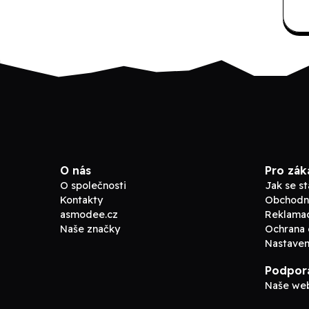
O nás
Pro zák
O společnosti
Jak se s
Kontakty
Obchodn
asmodee.cz
Reklama
Naše značky
Ochrana 
Nastaven
Podpor
Naše we