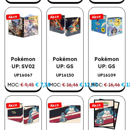
ks/balení
80 karet
Akce
Akce
Akce
Pokémon
Pokémon
Pokémon
UP: SV02
UP: GS
UP: GS
Paldea
Scorching
Pikachu &
UP16067
UP16130
UP16109
Akce
Akce
Akce
Evolved -
Summit -
Mimikyu -
€ 7,38
€ 12,33
€ 1
MOC:
€ 9,45
MOC:
€ 16,46
MOC:
€ 16,46
A5 album
kroužkové
kroužkové
album na
album na
stránkové
stránkové
Akce
Akce
Akce
obaly
obaly