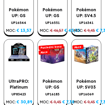
Pokémon
Pokémon
Pokémon
UP: GS
UP: GS
UP: SV4.5
Pikachu - A4
Pikachu
Paldean
UP16544
UP16551
UP16341
Doporučujeme
Poslední kusy
Akce
album na
Alcove
Fates - A5
€ 13,57
€ 45,33
€ 7,
Akce
MOC:
MOC:
€ 46,57
MOC:
€ 9,45
180 karet
Tower Deck
album
Box
Poslední kusy
Akce
Akce
UltraPRO:
Pokémon
Pokémon
Platinum
UP: GS
UP: SV03
stránkové
Koraidon &
Obsidian
UP83423
UP16183
UP16069
Poslední kusy
Akce
obaly na 9
Miraidon -
Flames - A5
€ 30,89
€ 7,38
€ 7,
Akce
MOC:
MOC:
€ 9,45
MOC:
€ 9,45
karet - 100
A5 album na
album