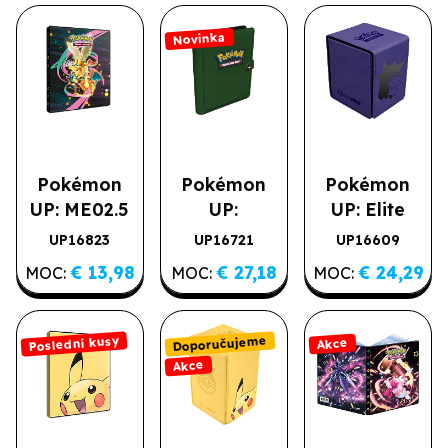
12 kapesní
zapínací
Novinka
album
Pokémon
Pokémon
Pokémon
UP: ME02.5
UP:
UP: Elite
- A4 album
Premium
Gengar
UP16823
UP16721
UP16609
Novinka
na 252 karet
Green Snap
Premium
€ 13,98
€ 27,18
€ 24,29
MOC:
MOC:
MOC:
Binder
Alcove Flip
Doporučujeme
Poslední kusy
Akce
Akce