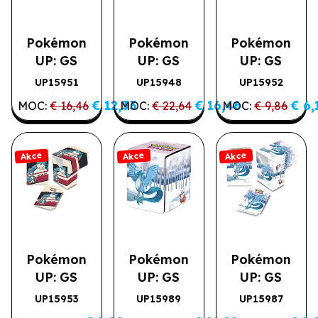
Pokémon
Pokémon
Pokémon
UP: GS
UP: GS
UP: GS
Snorlax
Snorlax
Snorlax
UP15951
UP15948
UP15952
Akce
Akce
Akce
Munchlax -
Munchlax -
Munchlax -
€ 12,33
€ 16,46
€ 6,
MOC:
€ 16,46
MOC:
€ 22,64
MOC:
€ 9,86
kroužkové
Herní
DP obaly na
album na
podložka
karty 65 ks
stránkové
Akce
Akce
Akce
obaly
Pokémon
Pokémon
Pokémon
UP: GS
UP: GS
UP: GS
Snorlax
Frosted
Frosted
UP15953
UP15989
UP15987
Akce
Akce
Akce
Munchlax -
Forest - Flip
Forest - DB