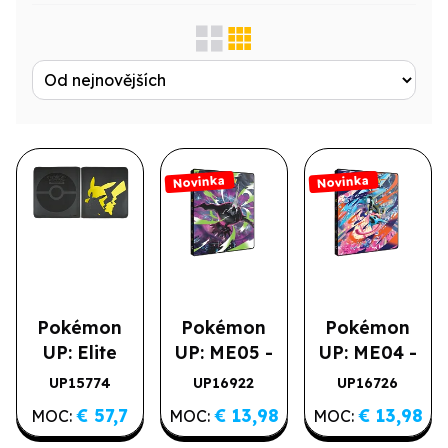
Zobrazit jen...
Produktová řada
Novinka
Novinka
Výrobce
Licence
Druh
Pokémon
Pokémon
Pokémon
UP: Elite
UP: ME05 -
UP: ME04 -
Series -
A4 album na
A4 album na
UP15774
UP16922
UP16726
Novinka
Novinka
Pikachu
252 karet
252 karet
€ 57,7
€ 13,98
€ 13,98
MOC:
MOC:
MOC:
PRO-Binder