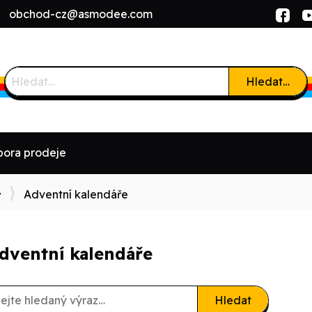
l:
obchod-cz@asmodee.com
Hledat…
ora prodeje
Adventní kalendáře
y
dventní kalendáře
Hledat