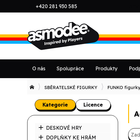
tel:
+420 281 930 585
emai
O nás
Spolupráce
Produkty
Podp
SBĚRATELSKÉ FIGURKY
FUNKO figurk
Kategorie
Licence
A
DESKOVÉ HRY
DOPLŇKY KE HRÁM