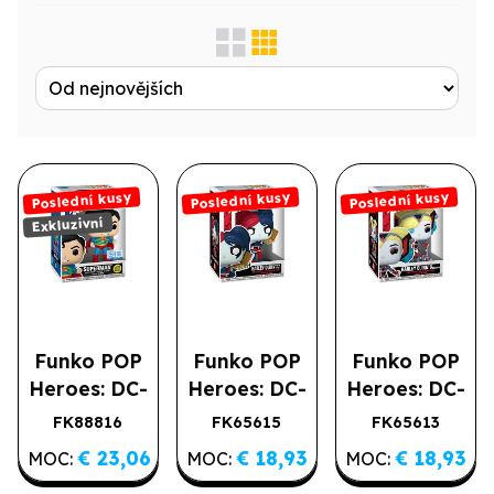
Zobrazit jen...
Produktová řada
Poslední kusy
Poslední kusy
Poslední kusy
Výrobce
Exkluzivní
Licence
Druh
Funko POP
Funko POP
Funko POP
Heroes: DC-
Heroes: DC-
Heroes: DC-
Typové označení
Superman
Harley w/
Harley
FK88816
FK65615
FK65613
Poslední kusy
Poslední kusy
Poslední kusy
Metropolis
Pizza
(Opokolips)
€ 23,06
€ 18,93
€ 18,93
Exkluzivní
MOC:
MOC:
MOC:
Suit