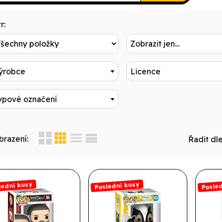
r:
Zobrazit jen...
ýrobce
Licence
ypové označení
brazení:
Řadit dle
lední kusy
Poslední kusy
Posled