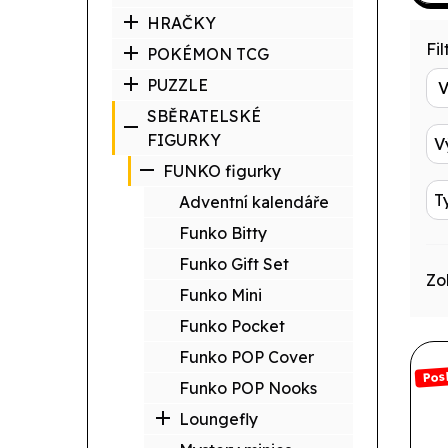
HRAČKY
Filt
POKÉMON TCG
PUZZLE
SBĚRATELSKÉ
FIGURKY
V
FUNKO figurky
T
Adventní kalendáře
Funko Bitty
Funko Gift Set
Zo
Funko Mini
Funko Pocket
Funko POP Cover
Pos
Funko POP Nooks
Loungefly