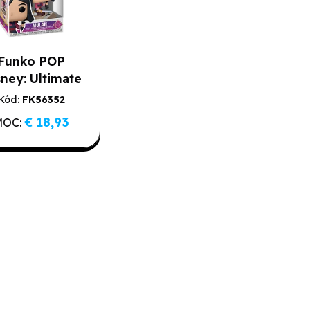
Funko POP
sney: Ultimate
rincess S3 -
Kód:
FK56352
lední kusy
Mulan
€ 18,93
MOC: