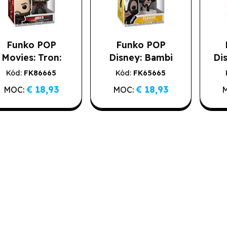
Funko POP
Funko POP
Movies: Tron:
Disney: Bambi
Di
Ares – Ares
80th- Flower
P
Kód:
FK86665
Kód:
FK65665
Poslední kusy
Poslední kusy
Pos
€ 18,93
€ 18,93
MOC:
MOC: