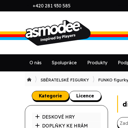
tel:
+420 281 930 585
emai
O nás
Spolupráce
Produkty
Podp
SBĚRATELSKÉ FIGURKY
FUNKO figurk
Kategorie
Licence
d
DESKOVÉ HRY
DOPLŇKY KE HRÁM