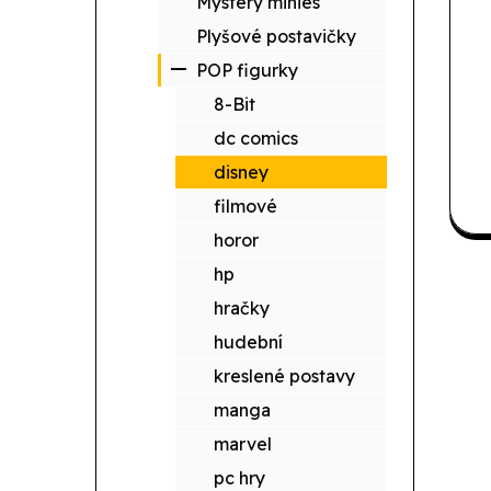
Mystery minies
Plyšové postavičky
POP figurky
8-Bit
dc comics
disney
filmové
horor
hp
hračky
hudební
kreslené postavy
manga
marvel
pc hry