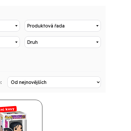
Produktová řada
Druh
:
ní kusy