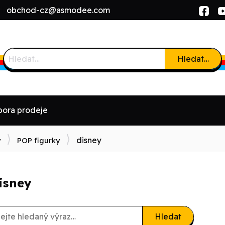
l:
obchod-cz@asmodee.com
Hledat…
ora prodeje
disney
y
POP figurky
isney
Hledat